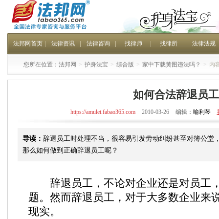
法邦网首页
法律资讯
法律咨询
找律师
找律所
法律法规
您所在位置：
法邦网
>
护身法宝
>
综合版
>
家中下载黄图违法吗？
>
内
如何合法辞退员工
https://amulet.fabao365.com
2010-03-26
编辑：
喻利琴
导读：
辞退员工时处理不当，很容易引发劳动纠纷甚至对簿公堂
那么如何做到正确辞退员工呢？
辞退员工，不论对企业还是对员工，
题。然而辞退员工，对于大多数企业来
现实。