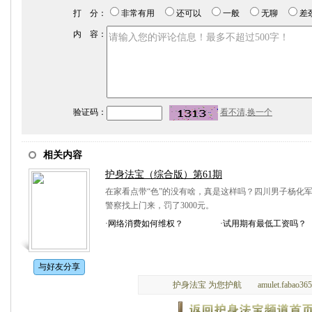
打 分：
非常有用
还可以
一般
无聊
差
内 容：
验证码：
看不清,换一个
相关内容
护身法宝（综合版）第61期
在家看点带“色”的没有啥，真是这样吗？四川男子杨化
警察找上门来，罚了3000元。
·
网络消费如何维权？
·
试用期有最低工资吗？
·
有限合伙人只承担有限责
·
10类易上当受骗短信要
·
死神从背后来
·
2010全国两会“雷声”隆
与好友分享
·
考勤记录能否证明雇佣关
·
小区车位买卖应注意啥
护身法宝 为您护航
amulet.fabao36